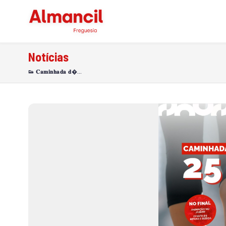
Notícias
👟 𝐂𝐚𝐦𝐢𝐧𝐡𝐚𝐝𝐚 𝐝�…